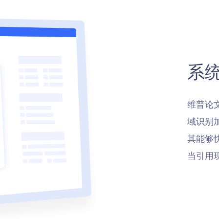
系
维普论
域识别
其能够
当引用