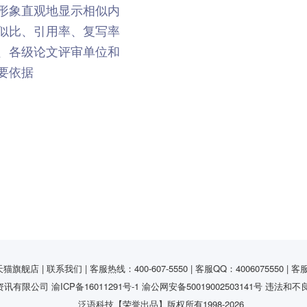
形象直观地显示相似内
似比、引用率、复写率
、各级论文评审单位和
要依据
猫旗舰店 | 联系我们 | 客服热线：400-607-5550 | 客服QQ：4006075550 | 客
资讯有限公司
渝ICP备16011291号-1
渝公网安备50019002503141号
违法和不
泛语科技【荣誉出品】版权所有1998-
2026