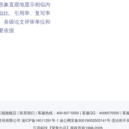
形象直观地显示相似内
似比、引用率、复写率
、各级论文评审单位和
要依据
猫旗舰店 | 联系我们 | 客服热线：400-607-5550 | 客服QQ：4006075550 | 客
资讯有限公司
渝ICP备16011291号-1
渝公网安备50019002503141号
违法和不
泛语科技【荣誉出品】版权所有1998-
2026