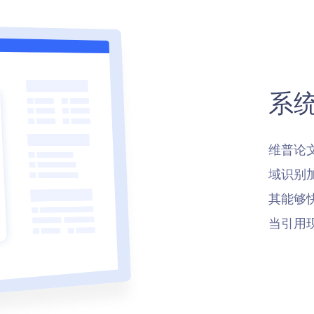
系
维普论
域识别
其能够
当引用